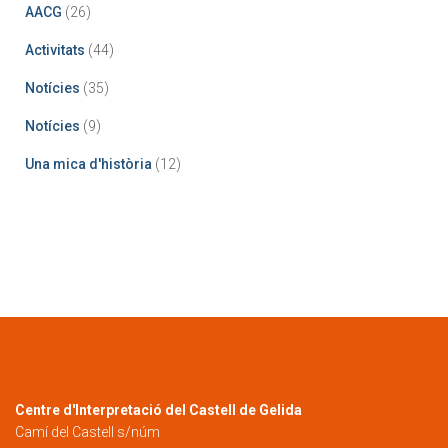
AACG
(26)
Activitats
(44)
Notícies
(35)
Notícies
(9)
Una mica d'història
(12)
Centre d'Interpretació del Castell de Gelida
Camí del Castell s/núm