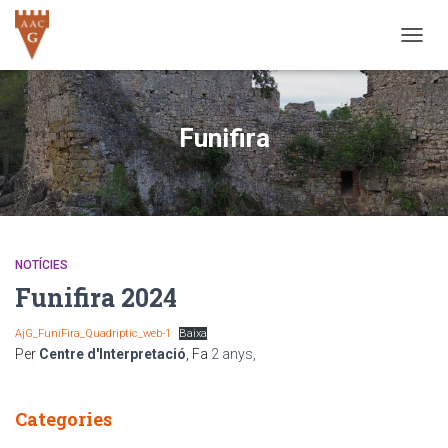
CANVI
Funifira
NOTÍCIES
Funifira 2024
AjG_FuniFira_Quadriptic_web-1
Baixa
Per
Centre d'Interpretació
, Fa
2 anys
,
Categories